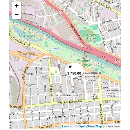
+
−
UF
3.750,00
| ©
contributors
Leaflet
OpenStreetMap