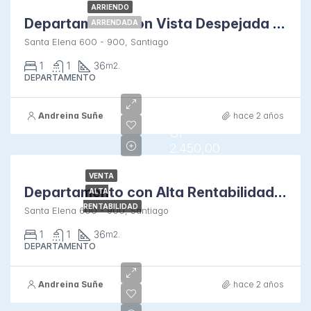
ARRIENDO
Departamento con Vista Despejada al Norte
ARRENDADA
Santa Elena 600 - 900, Santiago
1
1
36
m2.
DEPARTAMENTO
Andreina Suñe
hace 2 años
UF
2.450,00
VENTA
Departamento con Alta Rentabilidad en Santa Elena
ALTA
RENTABILIDAD
Santa Elena 600 - 900, Santiago
1
1
36
m2.
DEPARTAMENTO
Andreina Suñe
hace 2 años