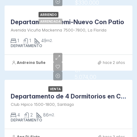
$330.000
ARRIENDO
Departamento Semi-Nuevo Con Patio
ARRENDADA
Avenida Vicuña Mackenna 7500-7800, La Florida
1
1
49
m2.
DEPARTAMENTO
Andreina Suñe
hace 2 años
UF
5.074,00
VENTA
Departamento de 4 Dormitorios en Club Hípico
Club Hipico 1500-1800, Santiago
4
2
86
m2.
DEPARTAMENTO
Ana Di Sisto
hace 3 años