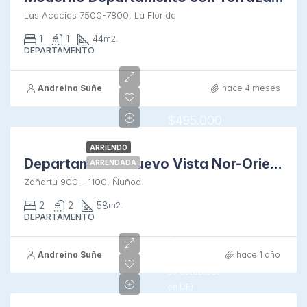
Las Acacias 7500-7800, La Florida
1
1
44
m2.
DEPARTAMENTO
Andreina Suñe
hace 4 meses
$495.000
ARRIENDO
Departamento Nuevo Vista Nor-Oriente
ARRENDADA
Zañartu 900 - 1100, Ñuñoa
2
2
58
m2.
DEPARTAMENTO
$380.000
Andreina Suñe
hace 1 año
$0/(arriendo
se establece
en UF)