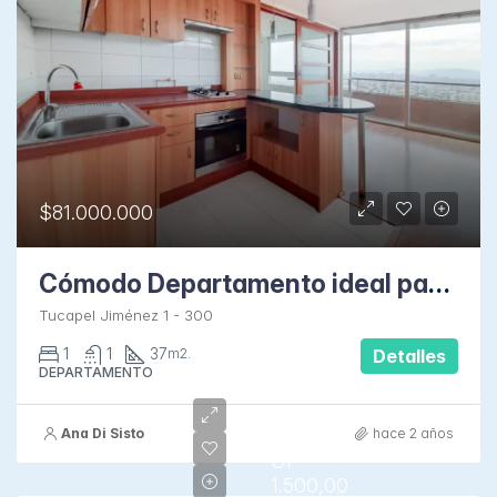
$81.000.000
Cómodo Departamento ideal para inversión en Metro Moneda
Tucapel Jiménez 1 - 300
1
1
37
m2.
Detalles
DEPARTAMENTO
Ana Di Sisto
hace 2 años
UF
1.500,00