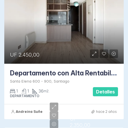
UF 2.450,00
Departamento con Alta Rentabilidad en Santa Elena
Santa Elena 600 - 900, Santiago
1
1
36
m2.
Detalles
DEPARTAMENTO
Andreina Suñe
hace 2 años
UF
2.350,00