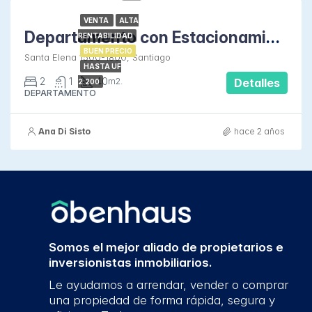
VENTA
ALTA
Departamento con Estacionamiento en Santa Elena
RENTABILIDAD
BUEN PRECIO
Santa Elena 1500-1800, Santiago
HASTA UF
2
1
40
m2.
Detalles
2.200
DEPARTAMENTO
Ana Di Sisto
hace 2 años
Somos el mejor aliado de propietarios e
inversionistas inmobiliarios.
Le ayudamos a arrendar, vender o comprar
una propiedad de forma rápida, segura y