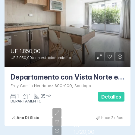
UF 1.850,00
UF 2.050,00/con estacionamiento
Departamento con Vista Norte en Fray Camilo
Fray Camilo Henríquez 600-900, Santiago
1
1
35
m2.
Detalles
DEPARTAMENTO
Ana Di Sisto
hace 2 años
UF
1.720,00