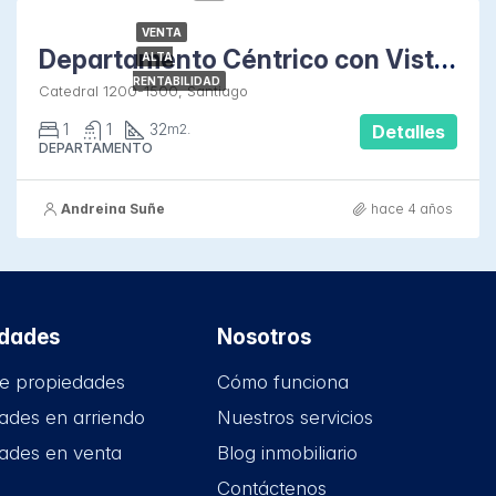
VENTA
Departamento Céntrico con Vista Despejada
ALTA
RENTABILIDAD
Catedral 1200-1500, Santiago
1
1
32
m2.
Detalles
DEPARTAMENTO
Andreina Suñe
hace 4 años
edades
Nosotros
e propiedades
Cómo funciona
ades en arriendo
Nuestros servicios
ades en venta
Blog inmobiliario
Contáctenos