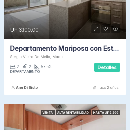
UF 3.100,00
Departamento Mariposa con Estacionamiento
Sergio Vieira De Mello, Macul
2
2
57
m2.
Detalles
DEPARTAMENTO
Ana Di Sisto
hace 2 años
VENTA
ALTA RENTABILIDAD
HASTA UF 2.200