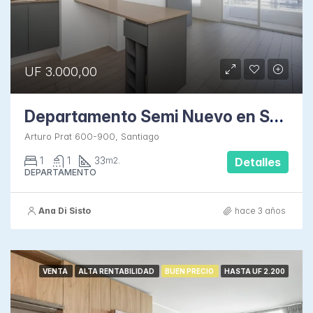
UF 3.000,00
Departamento Semi Nuevo en Santiago
Arturo Prat 600-900, Santiago
1
1
33
m2.
Detalles
DEPARTAMENTO
Ana Di Sisto
hace 3 años
VENTA
ALTA RENTABILIDAD
BUEN PRECIO
HASTA UF 2.200