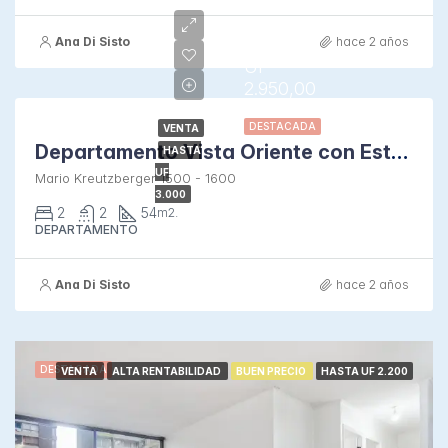
Ana Di Sisto
hace 2 años
UF
2.950,00
DESTACADA
VENTA
Departamento Vista Oriente con Estacionamiento y Bodega
HASTA
UF
Mario Kreutzberger 1500 - 1600
3.000
2
2
54
m2.
DEPARTAMENTO
Ana Di Sisto
hace 2 años
DESTACADA
VENTA
ALTA RENTABILIDAD
BUEN PRECIO
HASTA UF 2.200