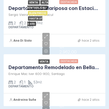
DESTACADA
VENTA
ALTA
Departamento Mariposa con Estacionamiento
RENTABILIDAD
BUEN PRECIO
Sergio Vieira De Mello, Macul
HASTA UF
2
2
57
m2.
3.000
DEPARTAMENTO
Ana Di Sisto
hace 2 años
UF
2.962,00
DESTACADA
VENTA
Departamento Remodelado en Bellas Artes
Enrique Mac Iver 600-900, Santiago
2
1
53
m2.
DEPARTAMENTO
Andreina Suñe
hace 2 años
UF