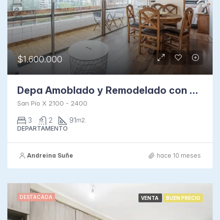
$1.600.000
Depa Amoblado y Remodelado con Terraza Vista Oriente
San Pío X 2100 - 2400
3
2
91
m2.
DEPARTAMENTO
Andreina Suñe
hace 10 meses
DESTACADA
VENTA
BUEN PRECIO