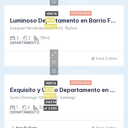
6.500,00
DESTACADA
VENTA
Luminoso Departamento en Barrio Familiar
BUEN
PRECIO
Exequiel Fernández 300-600, Ñuñoa
3
2
111
m2.
DEPARTAMENTO
hace 2 años
UF
2.500,00
DESTACADA
VENTA
Exquisito y Único Departamento en Santo Domingo
BUEN
PRECIO
Santo Domingo 1200-1500, Santiago
HASTA
1
2
52
m2.
UF 3.000
DEPARTAMENTO
Ana Di Sisto
hace 2 años