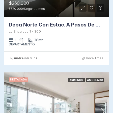
$260.000
$520.000/Segundo mes
Depa Norte Con Estac. A Pasos De Metro Irarrázaval
Lo Encalada 1 - 300
1
1
36
m2.
DEPARTAMENTO
Andreina Suñe
hace 1 mes
DESTACADA
ARRIENDO
AMOBLADO