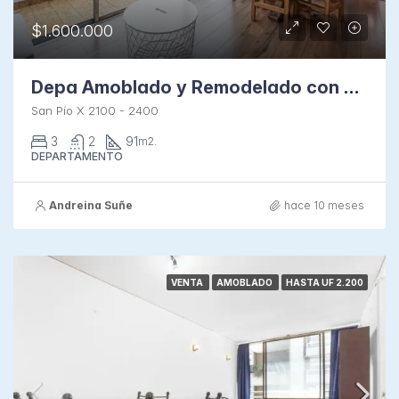
$1.600.000
Depa Amoblado y Remodelado con Terraza Vista Oriente
San Pío X 2100 - 2400
3
2
91
m2.
DEPARTAMENTO
Andreina Suñe
hace 10 meses
VENTA
AMOBLADO
HASTA UF 2.200