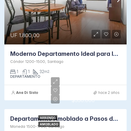
UF 1.800,00
Moderno Departamento Ideal para Inversión
Cóndor 1200-1500, Santiago
1
1
32
m2.
DEPARTAMENTO
Ana Di Sisto
hace 2 años
$350.000
Departamento Amoblado a Pasos de La Moneda
ARRIENDO
AMOBLADO
Moneda 1500-1700, Santiago