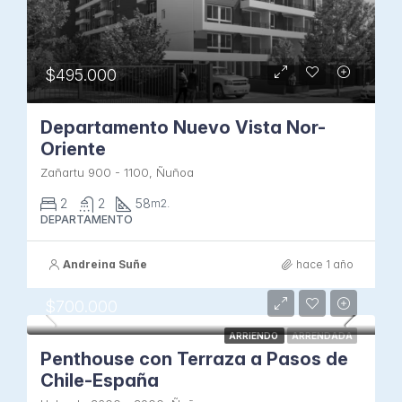
$495.000
Departamento Nuevo Vista Nor-
Oriente
Zañartu 900 - 1100, Ñuñoa
2
2
58
m2.
DEPARTAMENTO
Andreina Suñe
hace 1 año
$700.000
ARRIENDO
ARRENDADA
Penthouse con Terraza a Pasos de
Chile-España