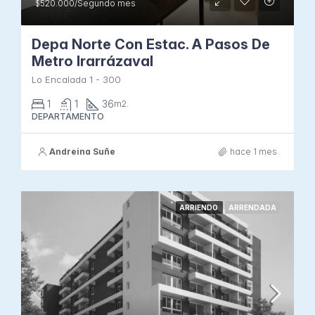
$520.000/Segundo mes
Depa Norte Con Estac. A Pasos De
Metro Irarrázaval
Lo Encalada 1 - 300
1
1
36
m2.
DEPARTAMENTO
Andreina Suñe
hace 1 mes
ARRIENDO
ARRENDADA