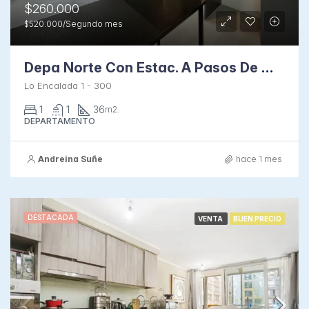
$260.000
$520.000/Segundo mes
Depa Norte Con Estac. A Pasos De Metro Irarrázaval
Lo Encalada 1 - 300
1
1
36
m2.
DEPARTAMENTO
Andreina Suñe
hace 1 mes
DESTACADA
VENTA
BUEN PRECIO