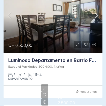
UF 6.500,00
Luminoso Departamento en Barrio Familiar
Exequiel Fernández 300-600, Ñuñoa
3
2
111
m2.
DEPARTAMENTO
hace 2 años
UF
2.500,00