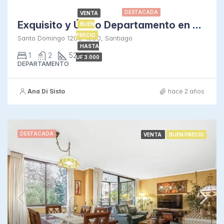
DESTACADA
VENTA
Exquisito y Único Departamento en Santo Domingo
BUEN
PRECIO
Santo Domingo 1200-1500, Santiago
HASTA
1
2
52
m2.
UF 3.000
DEPARTAMENTO
Ana Di Sisto
hace 2 años
DESTACADA
VENTA
BUEN PRECIO