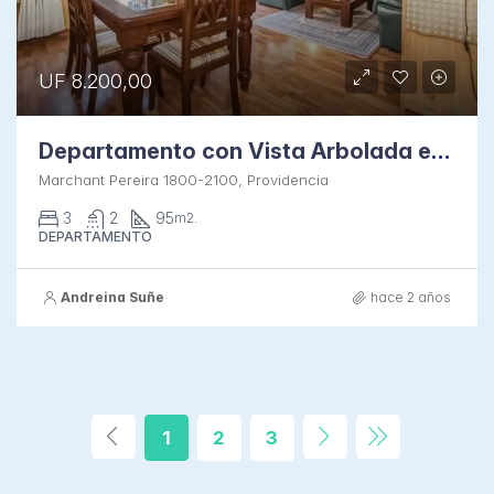
UF 8.200,00
Departamento con Vista Arbolada en Providencia
Marchant Pereira 1800-2100, Providencia
3
2
95
m2.
DEPARTAMENTO
Andreina Suñe
hace 2 años
1
2
3