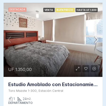
DESTACADA
VENTA
BUEN PRECIO
HASTA UF 1.600
UF 1.350,00
Estudio Amoblado con Estacionamiento en Toro Mazotte
Toro Mazote 1-300, Estación Central
1
24
m2.
DEPARTAMENTO