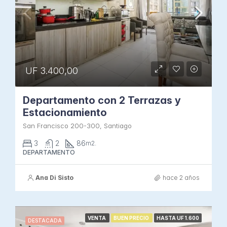
UF 3.400,00
Departamento con 2 Terrazas y
Estacionamiento
San Francisco 200-300, Santiago
3
2
86
m2.
DEPARTAMENTO
Ana Di Sisto
hace 2 años
VENTA
BUEN PRECIO
HASTA UF 1.600
DESTACADA