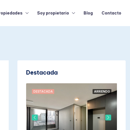
ropiedades
Soy propietario
Blog
Contacto
Destacada
VENTA
DESTACADA
ARRIENDO
DE