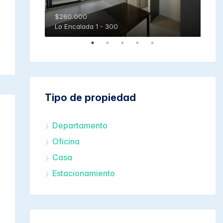
$1.
San
$260.000
Lo Encalada 1 - 300
Tipo de propiedad
Departamento
Oficina
Casa
Estacionamiento