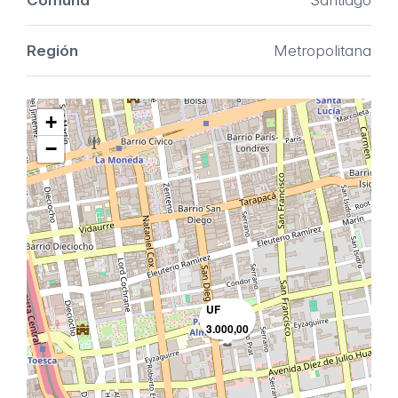
Comuna
Santiago
Región
Metropolitana
+
−
UF
3.000,00