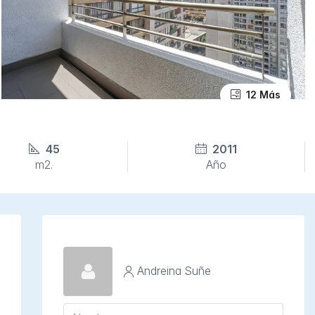
12 Más
45
2011
m2.
Año
Andreina Suñe