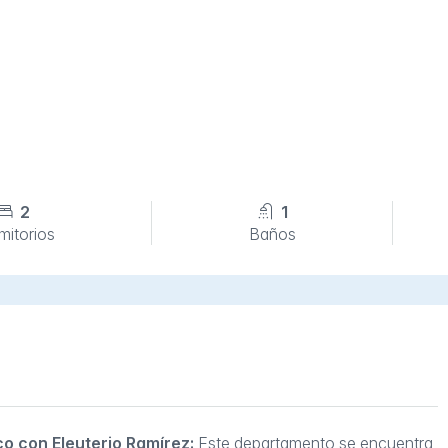
2
1
mitorios
Baños
o con Eleuterio Ramírez:
Este departamento se encuentra