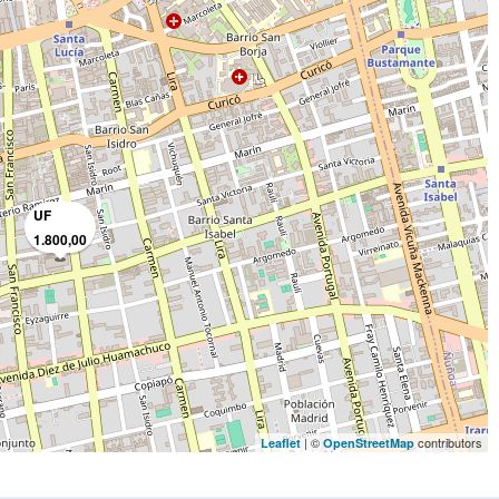
UF
1.800,00
| ©
contributors
Leaflet
OpenStreetMap