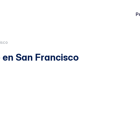
P
isco
 en San Francisco