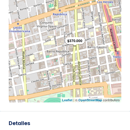
$370.000
| ©
contributors
Leaflet
OpenStreetMap
Detalles