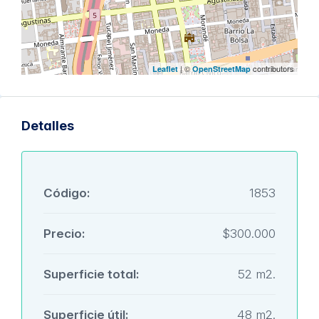
| ©
contributors
Leaflet
OpenStreetMap
Detalles
Código:
1853
Precio:
$300.000
Superficie total:
52 m2.
Superficie útil:
48 m2.