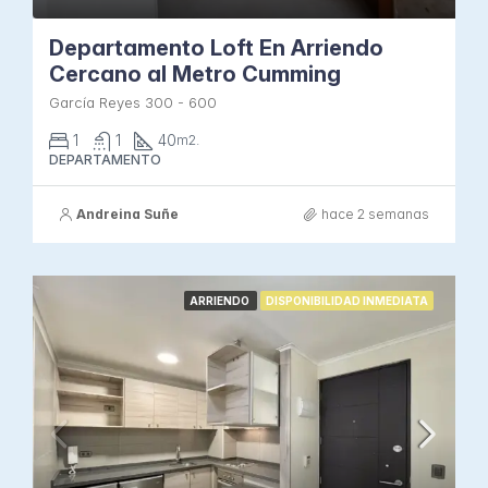
Departamento Loft En Arriendo
Cercano al Metro Cumming
García Reyes 300 - 600
1
1
40
m2.
DEPARTAMENTO
Andreina Suñe
hace 2 semanas
ARRIENDO
DISPONIBILIDAD INMEDIATA