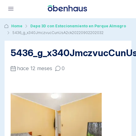
Home
Depa 3D con Estacionamiento en Parque Almagro
5436_g_x340JmczvucCunUsA2ck20220902202032
5436_g_x340JmczvucCunU
hace 12 meses
0