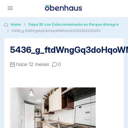
Home
Depa 3D con Estacionamiento en Parque Almagro
5436_g_ftdWngGq3doHqoWM5smi20220902202050
5436_g_ftdWngGq3doHqoW
hace 12 meses
0