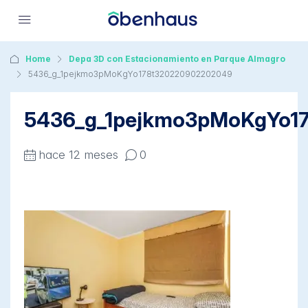
Home
Depa 3D con Estacionamiento en Parque Almagro
5436_g_1pejkmo3pMoKgYo178t320220902202049
5436_g_1pejkmo3pMoKgYo1
hace 12 meses
0