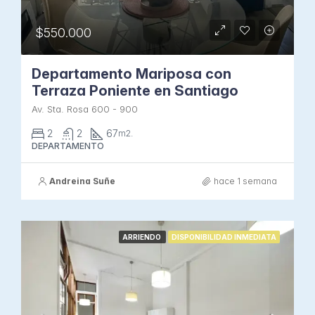
$550.000
Departamento Mariposa con
Terraza Poniente en Santiago
Av. Sta. Rosa 600 - 900
2
2
67
m2.
DEPARTAMENTO
Andreina Suñe
hace 1 semana
ARRIENDO
DISPONIBILIDAD INMEDIATA