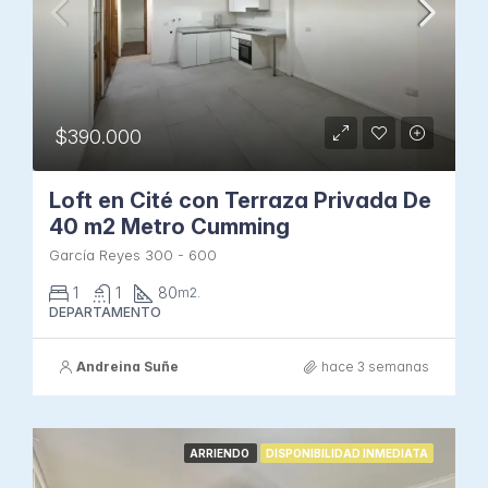
$390.000
Loft en Cité con Terraza Privada De
40 m2 Metro Cumming
García Reyes 300 - 600
1
1
80
m2.
DEPARTAMENTO
Andreina Suñe
hace 3 semanas
ARRIENDO
DISPONIBILIDAD INMEDIATA