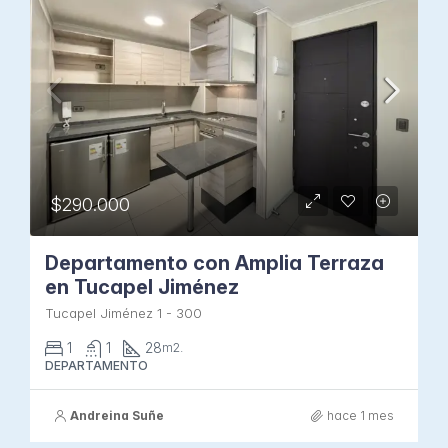
$290.000
Departamento con Amplia Terraza
en Tucapel Jiménez
Tucapel Jiménez 1 - 300
1
1
28
m2.
DEPARTAMENTO
Andreina Suñe
hace 1 mes