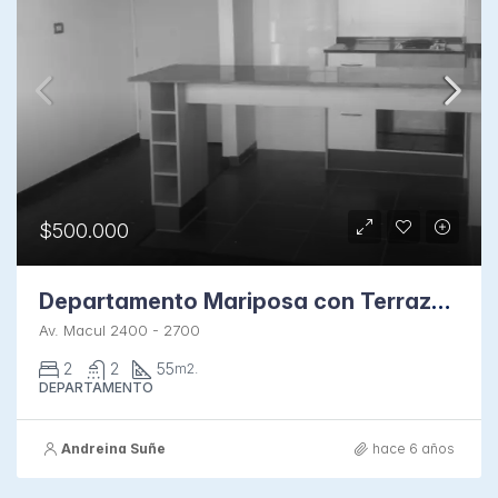
$500.000
Departamento Mariposa con Terraza Oriente en Macul
Av. Macul 2400 - 2700
2
2
55
m2.
DEPARTAMENTO
Andreina Suñe
hace 6 años