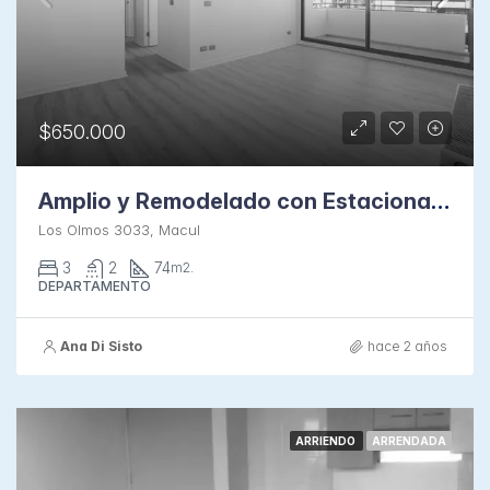
$650.000
Amplio y Remodelado con Estacionamiento en Macul
Los Olmos 3033, Macul
3
2
74
m2.
DEPARTAMENTO
Ana Di Sisto
hace 2 años
ARRIENDO
ARRENDADA