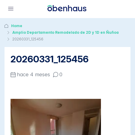
Home
Amplio Departamento Remodelado de 2D y 1D en Ñuñoa
20260331_125456
20260331_125456
hace 4 meses
0