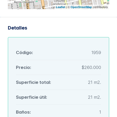
| ©
contributors
Leaflet
OpenStreetMap
Detalles
Código:
1959
Precio:
$260.000
Superficie total:
21 m2.
Superficie útil:
21 m2.
Baños:
1