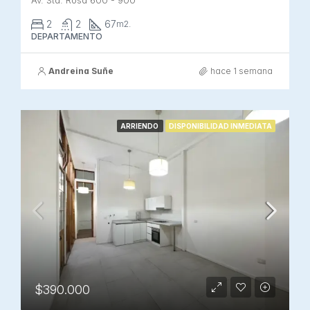
Av. Sta. Rosa 600 - 900
2
2
67
m2.
DEPARTAMENTO
Andreina Suñe
hace 1 semana
ARRIENDO
DISPONIBILIDAD INMEDIATA
$390.000