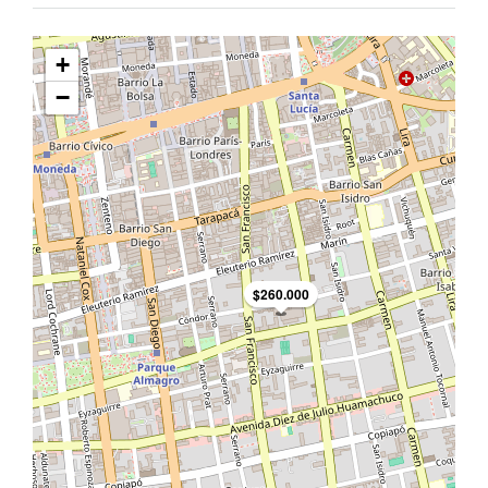
+
−
$260.000