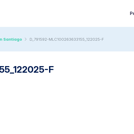
P
n Santiago
D_791592-MLC100263633155_122025-F
55_122025-F