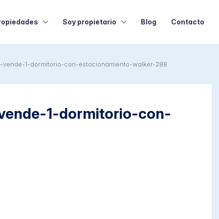
ropiedades
Soy propietario
Blog
Contacto
ende-1-dormitorio-con-estacionamiento-walker-288
nde-1-dormitorio-con-