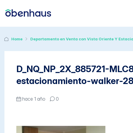
Home
Departamento en Venta con Vista Oriente Y Estac
D_NQ_NP_2X_885721-MLC82
estacionamiento-walker-2
hace 1 año
0