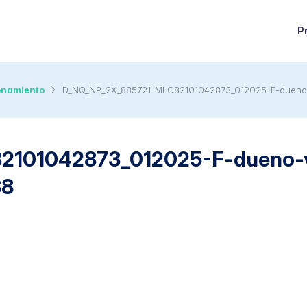
P
ionamiento
D_NQ_NP_2X_885721-MLC82101042873_012025-F-dueno-v
101042873_012025-F-dueno-ve
88