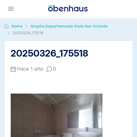
Home
Amplio Departamento Vista Nor Oriente
20250326_175518
20250326_175518
hace 1 año
0