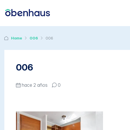
Home
006
006
006
hace 2 años
0