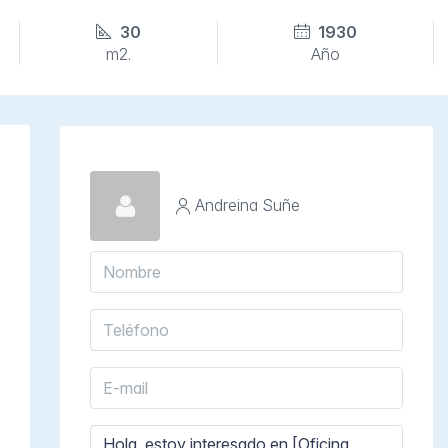
30
1930
m2.
Año
Andreina Suñe