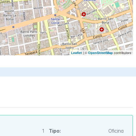
| ©
contributors
Leaflet
OpenStreetMap
1
Tipo:
Oficina