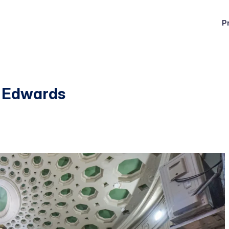
P
a Edwards