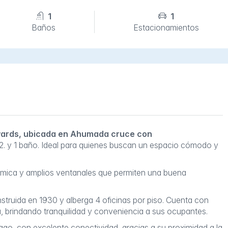
1
1
Baños
Estacionamientos
dwards, ubicada en Ahumada cruce con
s2. y 1 baño. Ideal para quienes buscan un espacio cómodo y
rámica y amplios ventanales que permiten una buena
onstruida en 1930 y alberga 4 oficinas por piso. Cuenta con
na, brindando tranquilidad y conveniencia a sus ocupantes.
ago, con excelente conectividad, gracias a su proximidad a la