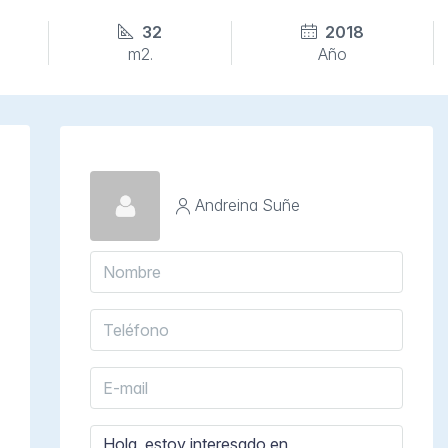
32
2018
m2.
Año
Andreina Suñe