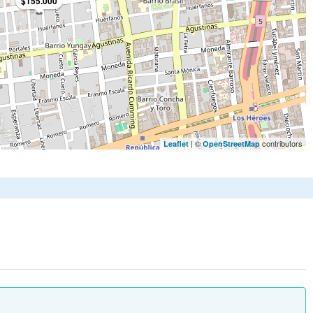
$155.000
| ©
contributors
Leaflet
OpenStreetMap