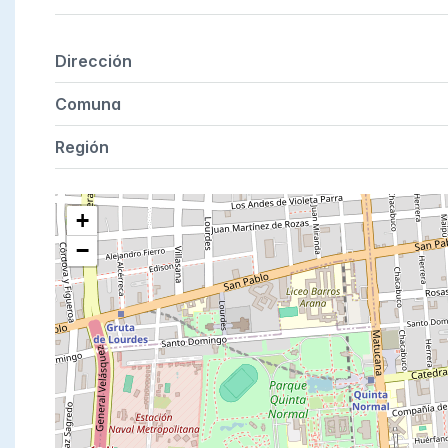
Dirección
Comuna
Región
+
−