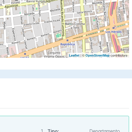
| ©
contributors
Leaflet
OpenStreetMap
1
Tipo:
Departamento