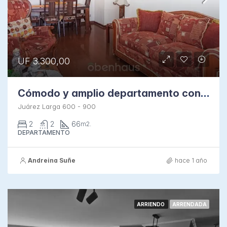
UF 3.300,00
Cómodo y amplio departamento con vista despejada en Recoleta
Juárez Larga 600 - 900
2
2
66
m2.
DEPARTAMENTO
Andreina Suñe
hace 1 año
ARRIENDO
ARRENDADA