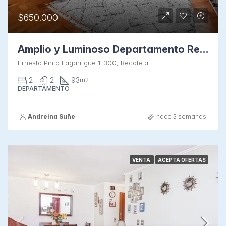
$650.000
Amplio y Luminoso Departamento Remodelado en Bellavista
Ernesto Pinto Lagarrigue 1-300, Recoleta
2
2
93
m2.
DEPARTAMENTO
Andreina Suñe
hace 3 semanas
VENTA
ACEPTA OFERTAS